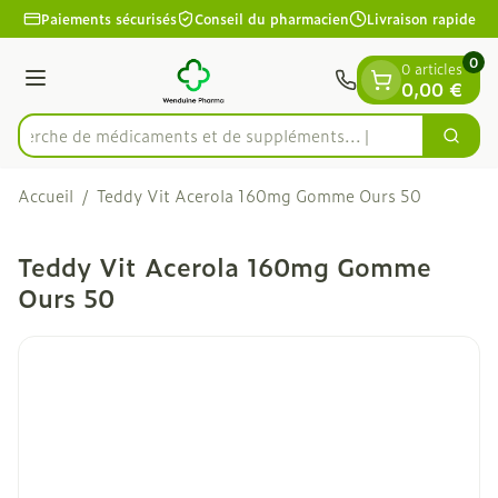
Diapositive 1 de 1
Aller au contenu
Paiements sécurisés
Conseil du pharmacien
Livraison rapide
0
0 articles
Menu
0,00 €
echerche de médicaments et de suppléments...
Cherc
Rechercher
Accueil
/
Teddy Vit Acerola 160mg Gomme Ours 50
Teddy Vit Acerola 160mg Gomme
Ours 50