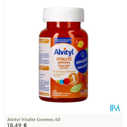
Longueur
67 mm
Profondeur
88 mm
Restrictions
Végétarien
Alimentaires
Température ambiante (15°C -
Préservation
25°C)
Alvityl Vitalite Gommes 60
18,49 €