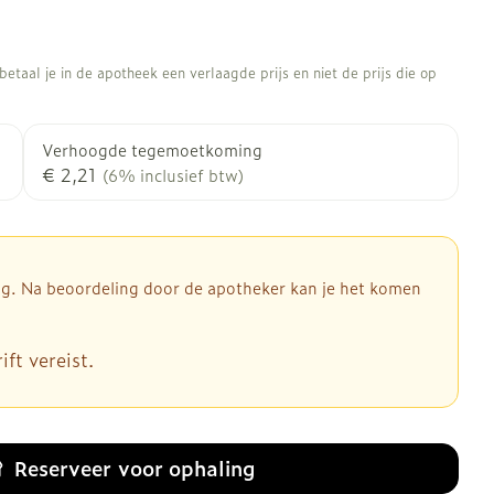
etaal je in de apotheek een verlaagde prijs en niet de prijs die op
Verhoogde tegemoetkoming
€ 2,21
(6% inclusief btw)
dig. Na beoordeling door de apotheker kan je het komen
ft vereist.
Reserveer
voor ophaling