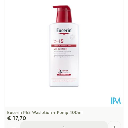
Lengte
46 mm
Diepte
172 mm
Hoeveelheid
200
Verpakking
Dieetbeperkingen
Vegan
Kamertemperatuur (15°C
Behoud
- 25°C)
Eucerin Ph5 Waslotion + Pomp 400ml
€ 17,70
Aantal