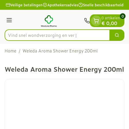
Dia 1 van 1
Ga naar de inhoud
Veilige betalingen
Apothekersadvies
Snelle beschikbaarheid
0
0 artikelen
Menu
€ 0,00
Vind snel wondverzorgin
Zoek
Product, merk, categorie...
Home
/
Weleda Aroma Shower Energy 200ml
Weleda Aroma Shower Energy 200ml