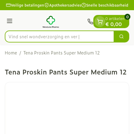
Dia 1 van 1
Ga naar de inhoud
Veilige betalingen
Apothekersadvies
Snelle beschikbaarheid
0
0 artikelen
Menu
€ 0,00
Vind snel wondverzorgi
Zoek
Product, merk, categorie...
Home
/
Tena Proskin Pants Super Medium 12
Tena Proskin Pants Super Medium 12