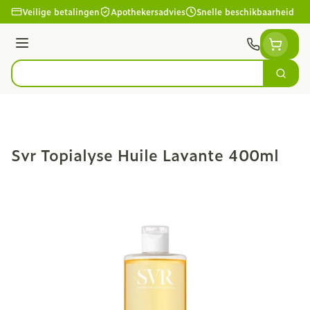
Ga naar de inhoud
Veilige betalingen
Apothekersadvies
Snelle beschikbaarheid
Menu
Zoek
Product, merk, categorie...
Svr Topialyse Huile Lavante 400ml