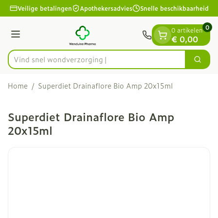
Dia 1 van 1
Ga naar de inhoud
Veilige betalingen
Apothekersadvies
Snelle beschikbaarheid
0
0 artikelen
Menu
€ 0,00
Vind snel wond
Zoek
Product, merk, categorie...
Home
/
Superdiet Drainaflore Bio Amp 20x15ml
Superdiet Drainaflore Bio Amp
20x15ml