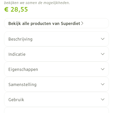
bekijken we samen de mogelijkheden.
€ 28,55
Bekijk alle producten van Superdiet
Beschrijving
Indicatie
Eigenschappen
Samenstelling
Berk draagt ​​bij aan het ontgiftingsproces van
het lichaam,
Cichorei helpt de lever te beschermen tegen
Gebruik
gifstoffen,
Vlierbes staat bekend om zijn bijdrage aan de