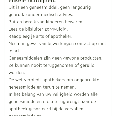
enkele richtlijnen:
Dit is een geneesmiddel, geen langdurig
Breedte
55 mm
gebruik zonder medisch advies.
Buiten bereik van kinderen bewaren.
Lengte
53 mm
Lees de bijsluiter zorgvuldig.
Raadpleeg je arts of apotheker.
Diepte
91 mm
Neem in geval van bijwerkingen contact op met
je arts.
Actieve
geen actieve ingrediënten
Geneesmiddelen zijn geen gewone producten.
Ingrediënten
Ze kunnen nooit teruggenomen of geruild
worden.
Kamertemperatuur (15°C -
Behoud
De wet verbiedt apothekers om ongebruikte
25°C)
geneesmiddelen terug te nemen.
In het belang van uw veiligheid worden alle
geneesmiddelen die u terugbrengt naar de
apotheek gesorteerd bij de vervallen
geneesmiddelen.