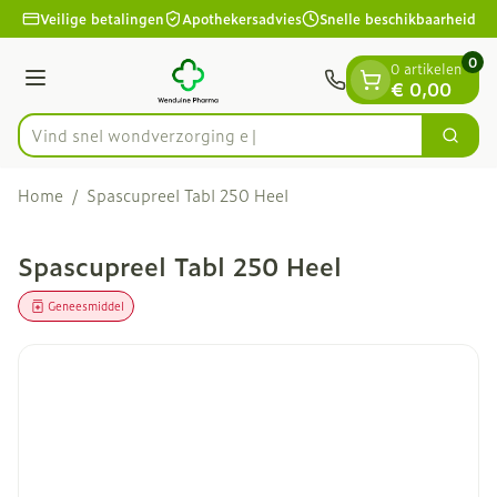
Dia 1 van 1
Ga naar de inhoud
Veilige betalingen
Apothekersadvies
Snelle beschikbaarheid
0
0 artikelen
Menu
€ 0,00
Vind snel wondve
Zoek
Product, merk, categorie...
Home
/
Spascupreel Tabl 250 Heel
Spascupreel Tabl 250 Heel
Geneesmiddel