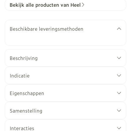
Bekijk alle producten van Heel
Beschikbare leveringsmethoden
Beschrijving
Indicatie
Eigenschappen
Samenstelling
gastro-intestinale krampen
spasmen van de urinewegen
Interacties
pijnlijke menstruatie