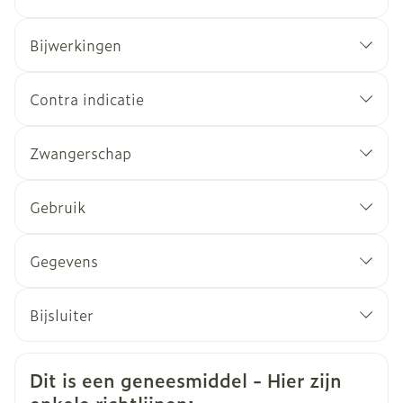
Bijwerkingen
Contra indicatie
Zwangerschap
Gebruik
Gegevens
CNK
2319697
Bijsluiter
Organisaties
Nederlands
Heel Belgium
Duits
Frans
Veiligheidsinformatie
Dit is een geneesmiddel - Hier zijn
Merken
Heel