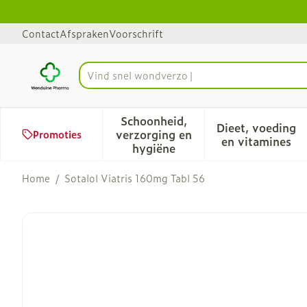
Ga naar de inhoud
Dia 1 van 1
Contact
Afspraken
Voorschrift
Product, merk, categorie...
Schoonheid,
Dieet, voeding
verzorging en
Promoties
Toon submenu voor Schoonhe
Toon sub
en vitamines
hygiëne
Home
/
Sotalol Viatris 160mg Tabl 56
Sotalol Viatris 160mg Tab