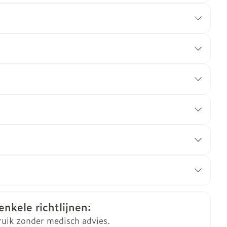
 toezicht en ECGcontrole
sufficiëntie
enkele richtlijnen:
ruik zonder medisch advies.