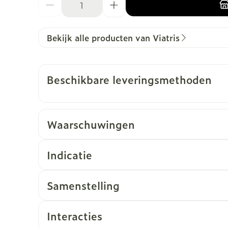
Bekijk alle producten van Viatris
Beschikbare leveringsmethoden
Waarschuwingen
Indicatie
Profylaxe en controle van de frequentie van fl
Onderdrukking van levensbedreigende ventric
Samenstelling
ventriculaire tachycardie
Interacties