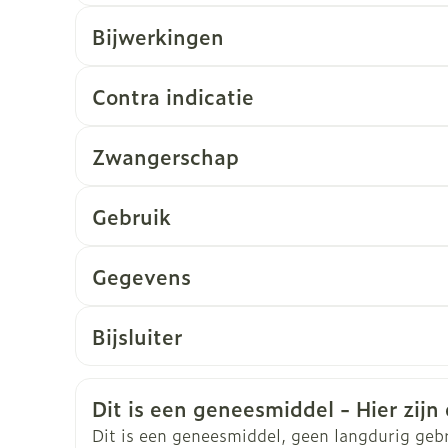
Bijwerkingen
Contra indicatie
Zwangerschap
Gebruik
Begindosis: 80 mg 1 - 2 x /dag
Gegevens
Onderhoudsdosis: 160 mg 2 x /dag
CNK
1560929
Max. dosis: 640 mg /dag
Bijsluiter
Dosistitratie langzaam onder strikt medisch
Nederlands
Duits
Frans
Organisaties
Viatris
Dosisaanpassingen zijn aangewezen bij nierin
Veiligheidsinformatie
Dit is een geneesmiddel - Hier zijn 
Merken
Viatris
Dit is een geneesmiddel, geen langdurig geb