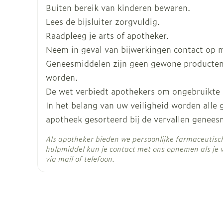
Buiten bereik van kinderen bewaren.
Breedte
53 mm
Lees de bijsluiter zorgvuldig.
Raadpleeg je arts of apotheker.
Lengte
128 mm
Neem in geval van bijwerkingen contact op me
Geneesmiddelen zijn geen gewone producten
Diepte
26 mm
worden.
De wet verbiedt apothekers om ongebruikte
Hoeveelheid
56
In het belang van uw veiligheid worden alle
Verpakking
apotheek gesorteerd bij de vervallen genees
Actieve
Als apotheker bieden we persoonlijke farmaceutis
sotalol hydrochloride
Ingrediënten
hulpmiddel kun je contact met ons opnemen als je 
via mail of telefoon.
Behoud
Kamertemperatuur (15°