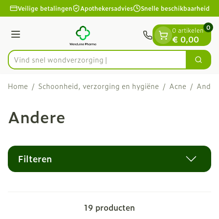
Dia 1 van 1
Ga naar de inhoud
Veilige betalingen
Apothekersadvies
Snelle beschikbaarheid
0
0 artikelen
Menu
€ 0,00
Vind snel wondverzorging en ve
Zoek
Product, merk, categorie...
Home
/
Schoonheid, verzorging en hygiëne
/
Acne
/
Ander
Andere
Filteren
19
producten