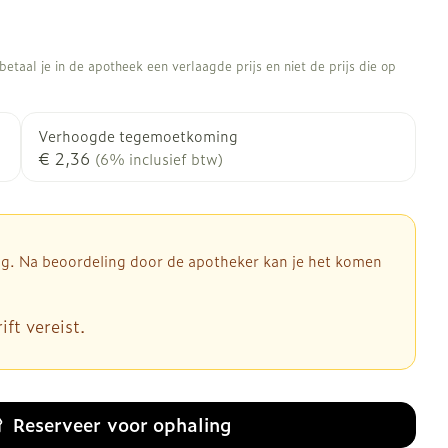
etaal je in de apotheek een verlaagde prijs en niet de prijs die op
Verhoogde tegemoetkoming
€ 2,36
(6% inclusief btw)
dig. Na beoordeling door de apotheker kan je het komen
ft vereist.
Reserveer
voor ophaling