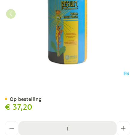
Resium Lab.miguel Y.garr
Op bestelling
€ 37,20
Aantal