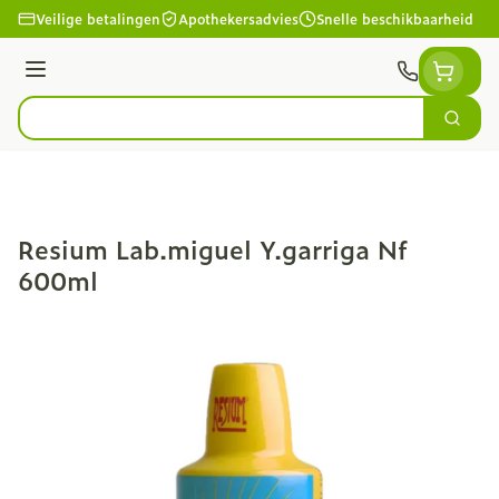
Ga naar de inhoud
Veilige betalingen
Apothekersadvies
Snelle beschikbaarheid
Menu
Zoek
Product, merk, categorie...
Resium Lab.miguel Y.garriga Nf
600ml