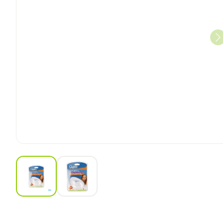
View larger image
View larger image