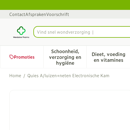
Ga naar de inhoud
Dia 1 van 1
Contact
Afspraken
Voorschrift
Product, merk, categorie...
Schoonheid,
Dieet, voeding
verzorging en
Promoties
Toon submenu voor Schoonhe
Toon sub
en vitamines
hygiëne
Home
/
Quies A/luizen+neten Electronische Kam
Quies A/luizen+neten Ele