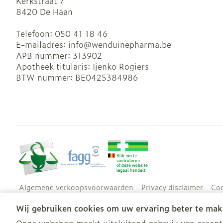
Kerkstraat 7
8420
De Haan
Telefoon:
050 41 18 46
E-mailadres:
info@
wenduinepharma.be
APB nummer:
313902
Apotheek titularis:
Ijenko Rogiers
BTW nummer:
BE0425384986
Algemene verkoopsvoorwaarden
Privacy disclaimer
Coo
Wij gebruiken cookies om uw ervaring beter te mak