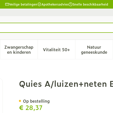
Veilige betalingen
Apothekersadvies
Snelle beschikbaarheid
Zwangerschap
Natuur
Vitaliteit 50+
id, verzorging en hygiëne categorie
menu voor Dieet, voeding en vitamines categorie
Toon submenu voor Zwangerschap en kinderen
Toon submenu voor Vitalitei
Toon sub
en kinderen
geneeskunde
ctronische Kam
Quies A/luizen+neten 
Op bestelling
€ 28,37