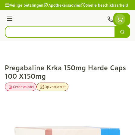
Ga naar de inhoud
Veilige betalingen
Apothekersadvies
Snelle beschikbaarheid
Menu
Zoek
Product, merk, categorie...
Pregabaline Krka 150mg Harde Caps
100 X150mg
Geneesmiddel
Op voorschrift