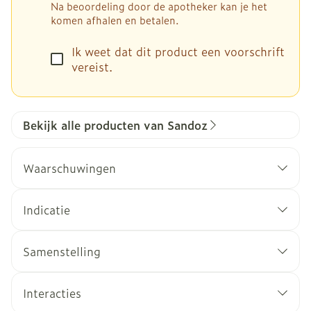
Na beoordeling door de apotheker kan je het
komen afhalen en betalen.
Ik weet dat dit product een voorschrift
vereist.
Bekijk alle producten van Sandoz
Waarschuwingen
Indicatie
Olanzapine is effectief in het handhaven van de
Samenstelling
klinische verbetering bij voortgezette
behandeling van patiënten die in het
Interacties
beginstadium reageerden op de behandeling