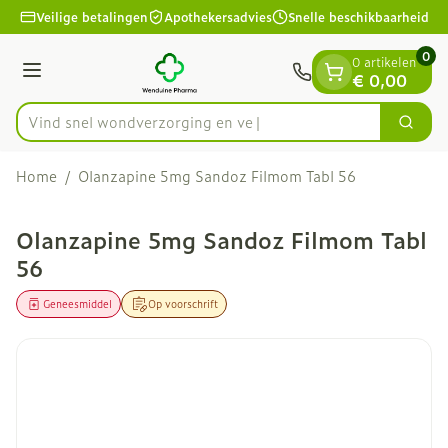
Dia 1 van 1
Ga naar de inhoud
Veilige betalingen
Apothekersadvies
Snelle beschikbaarheid
0
0 artikelen
Menu
€ 0,00
Vind snel wondverzor
Zoek
Product, merk, categorie...
Home
/
Olanzapine 5mg Sandoz Filmom Tabl 56
Olanzapine 5mg Sandoz Filmom Tabl
56
Geneesmiddel
Op voorschrift