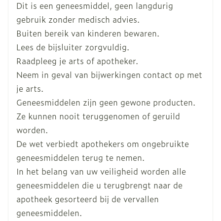
laatste manische episode gebruikt werd
Dit is een geneesmiddel, geen langdurig
Breedte
81 mm
Onderhoudsdosis: 5 tot 20 mg/dag
gebruik zonder medisch advies.
Buiten bereik van kinderen bewaren.
Lengte
116 mm
Tijdens of buiten de maaltijden
Lees de bijsluiter zorgvuldig.
De tabletten geheel met water innemen
Raadpleeg je arts of apotheker.
Diepte
71 mm
Neem in geval van bijwerkingen contact op met
je arts.
Hoeveelheid
56
Geneesmiddelen zijn geen gewone producten.
Verpakking
Ze kunnen nooit teruggenomen of geruild
worden.
Actieve
olanzapine
Ingrediënten
De wet verbiedt apothekers om ongebruikte
geneesmiddelen terug te nemen.
Kamertemperatuur (15°C -
In het belang van uw veiligheid worden alle
Behoud
25°C)
geneesmiddelen die u terugbrengt naar de
apotheek gesorteerd bij de vervallen
geneesmiddelen.