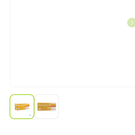
View larger image
View larger image