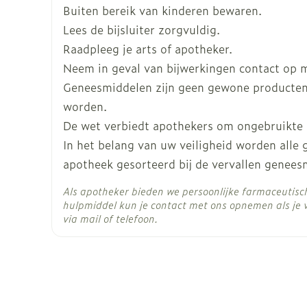
Buiten bereik van kinderen bewaren.
Breedte
50 mm
Lees de bijsluiter zorgvuldig.
Raadpleeg je arts of apotheker.
Lengte
120 mm
Neem in geval van bijwerkingen contact op me
Geneesmiddelen zijn geen gewone producten
Diepte
43 mm
worden.
De wet verbiedt apothekers om ongebruikte
Hoeveelheid
50
In het belang van uw veiligheid worden alle
Verpakking
apotheek gesorteerd bij de vervallen genees
Actieve
Als apotheker bieden we persoonlijke farmaceutis
mirtazapine
Ingrediënten
hulpmiddel kun je contact met ons opnemen als je 
via mail of telefoon.
Behoud
Kamertemperatuur (15°