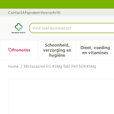
Ga naar de inhoud
Dia 1 van 1
Contact
Afspraken
Voorschrift
Product, merk, categorie...
Schoonheid,
Dieet, voeding
verzorging en
Promoties
Toon submenu voor Schoonhe
Toon sub
en vitamines
hygiëne
Home
/
Mirtazapine EG 45Mg Tabl Pell 50X45Mg
Mirtazapine EG 45Mg Tab