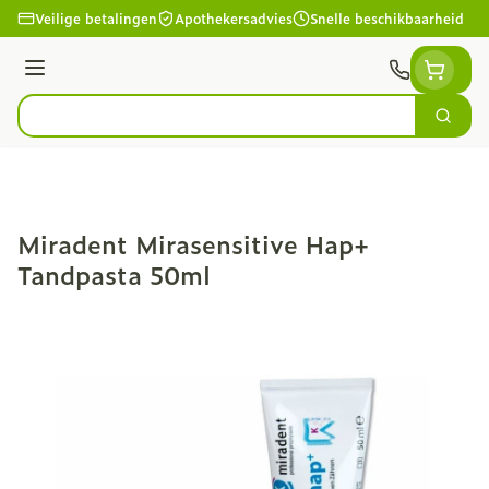
Ga naar de inhoud
Veilige betalingen
Apothekersadvies
Snelle beschikbaarheid
Menu
Zoek
Product, merk, categorie...
Miradent Mirasensitive Hap+
Tandpasta 50ml