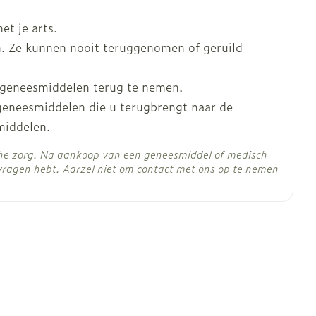
en, ogen, huid of mond, schilfering van de huid,
t je arts.
. Ze kunnen nooit teruggenomen of geruild
lgang of urine, zwarte stoelgang (verschijnselen
 geneesmiddelen terug te nemen.
voelen (verschijnselen van nierproblemen).
 geneesmiddelen die u terugbrengt naar de
raken, buikpijn of koorts (verschijnselen van
 van 800 mg te overschrijden.
middelen.
er twee toedieningen (één 's morgens en één 's
che zorg. Na aankoop van een geneesmiddel of medisch
vragen hebt. Aarzel niet om contact met ons op te nemen
n totale dosis van 800 mg te overschrijden.
C - 25°C)
 van 600 mg te overschrijden.
tiestoornissen of dialysepatiënten.