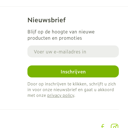
las water innemen (risico op gastro-intestinale
Nieuwsbrief
toedienen, doses van 800 mg per dag toedienen
Blijf op de hoogte van nieuwe
s avonds.
producten en promoties
nnen inslikken:
E-mail adres
uisend water of appelsap.
Inschrijven
olledig uiteenvallen van de tablet(ten).
Door op inschrijven te klikken, schrijft u zich
in voor onze nieuwsbrief en gaat u akkoord
met onze
privacy policy
.