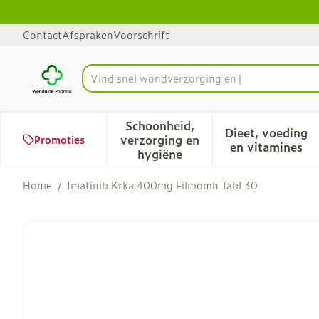
Ga naar de inhoud
Dia 1 van 1
Contact
Afspraken
Voorschrift
Vind snel w
Product, merk, categorie...
Schoonheid,
Dieet, voeding
verzorging en
Promoties
Toon submenu voor Schoonhe
Toon sub
en vitamines
hygiëne
Home
/
Imatinib Krka 400mg Filmomh Tabl 30
Imatinib Krka 400mg Fil