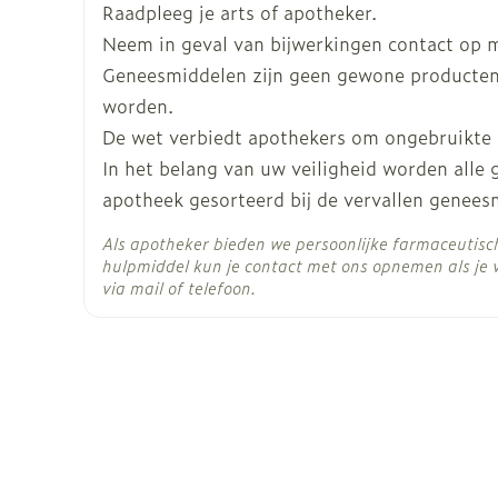
Raadpleeg je arts of apotheker.
Max. dosering: 400 mg per dag.
Huiduitslag, rode huid met blaren op de lipp
Lengte
100 mm
Neem in geval van bijwerkingen contact op me
800 mg per dag.
Geneesmiddelen zijn geen gewone producten
Diepte
40 mm
Ernstige buikpijn, bloed in uw braaksel, stoe
worden.
van maag-darmaandoeningen).
De wet verbiedt apothekers om ongebruikte
Ernstig verminderde urineproductie, dorstig 
In de chronische en de gevorderde fasen:
Hoeveelheid
30
In het belang van uw veiligheid worden alle
Onwel voelen (misselijkheid) met diarree en b
Verpakking
340 mg/m2 per dag, zonder een totale dosis
darmproblemen).
apotheek gesorteerd bij de vervallen genees
als een eenmaal daagse dosis, of verdeeld ov
Actieve
avonds).
Als apotheker bieden we persoonlijke farmaceutis
imatinib mesilaat
Ingrediënten
hulpmiddel kun je contact met ons opnemen als je 
Max. dosering: 570 mg/m2 per dag, zonder ee
via mail of telefoon.
Ph+ ALL
Behoud
Kamertemperatuur (15°
340 mg/m2 per dag, zonder een totale dosis
Startdosis: min. 400 mg per dag bij nierfunc