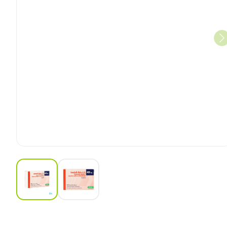
View larger image
View larger image