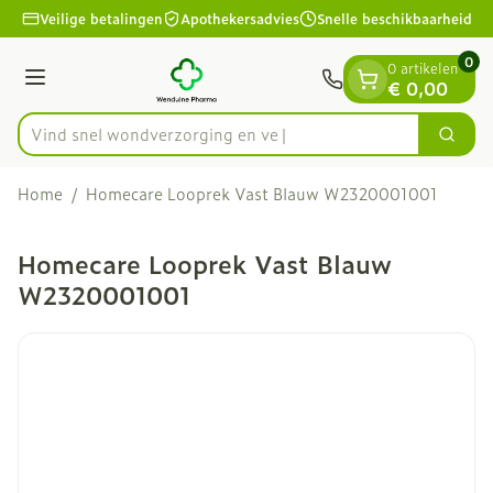
Dia 1 van 1
Ga naar de inhoud
Veilige betalingen
Apothekersadvies
Snelle beschikbaarheid
0
0 artikelen
Menu
€ 0,00
Vind snel wondverzorgin
Zoek
Product, merk, categorie...
Home
/
Homecare Looprek Vast Blauw W2320001001
Homecare Looprek Vast Blauw
W2320001001