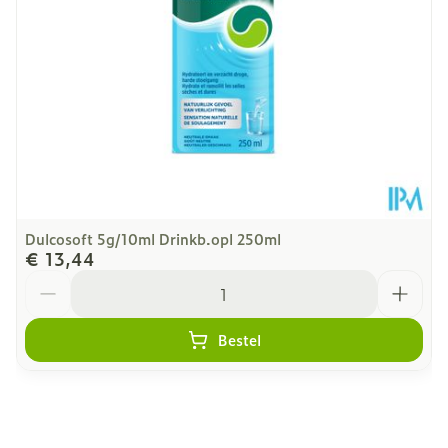
Kamertemperatuur (15°C
Behoud
- 25°C)
Dulcosoft 5g/10ml Drinkb.opl 250ml
€ 13,44
Aantal
Bestel