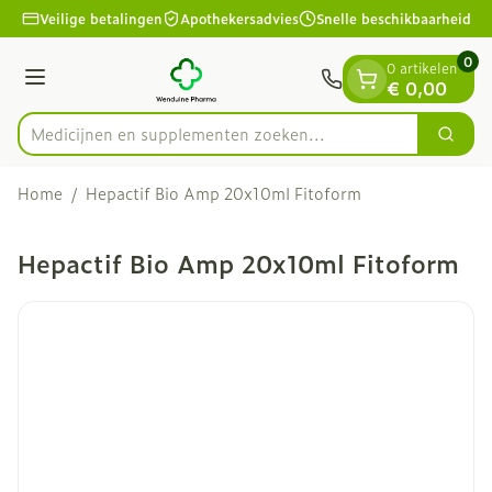
Dia 1 van 1
Ga naar de inhoud
Veilige betalingen
Apothekersadvies
Snelle beschikbaarheid
0
0 artikelen
Menu
€ 0,00
Medicijnen en supplementen zoeken...
Zoek
Product, merk, categorie...
Home
/
Hepactif Bio Amp 20x10ml Fitoform
Hepactif Bio Amp 20x10ml Fitoform