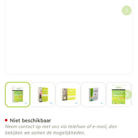
View larger image
View larger image
View larger image
View larger image
View la
Hepactif Bio Amp 20x10ml
Niet beschikbaar
Neem contact op met ons via telefoon of e-mail, dan
bekijken we samen de mogelijkheden.