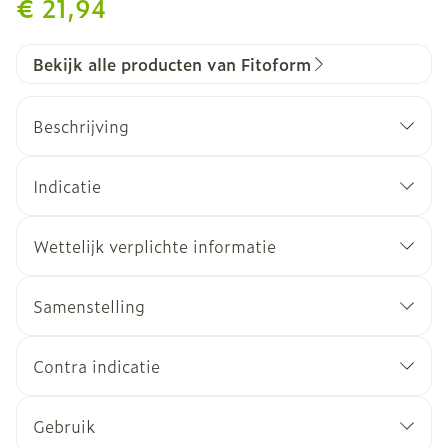
€ 21,94
Bekijk alle producten van Fitoform
Beschrijving
Indicatie
Wettelijk verplichte informatie
Samenstelling
Samenstelling per
In plan
Hoeveelheid
Contra indicatie
ampul
equival
Niet aanbevolen tijdens de zwangerschap,
borstvoeding en bij kinderen jonger dan 12 jaar.
Venkelzaden extract
2500 mg
500 mg
Gebruik