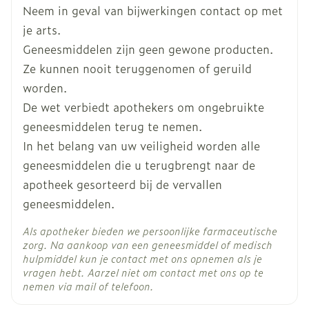
Diepte
58 mm
Als de symptomen langer dan 48 uur
ontlasting 'doorlekt'. Dit komt voor bij bepaalde
Neem in geval van bijwerkingen contact op met
aanhouden, stop dan met het innemen van de
darmaandoeningen.
je arts.
capsules en raadpleeg uw arts.
Als u aanhoudende maagpijn heeft, als u een
Actieve
loperamide hydrochloride
Geneesmiddelen zijn geen gewone producten.
Vervang verloren vloeistof door meer vloeistof
Ingrediënten
hoge temperatuur heeft en / of uw ontlasting
te drinken dan normaal.
Ze kunnen nooit teruggenomen of geruild
slijm en / of bloed bevat. Deze symptomen
OVERSCHRIJD DE VERMELDE DOSIS NIET.
kunnen worden veroorzaakt door
worden.
Kamertemperatuur (15°C -
Behoud
voedselvergiftiging of door infectie of
De wet verbiedt apothekers om ongebruikte
25°C)
ontsteking van de dikke darm.
geneesmiddelen terug te nemen.
Als u een bacteriële ontsteking heeft van de
In het belang van uw veiligheid worden alle
grote en / of dunne darm veroorzaakt door
invasieve organismen, waaronder Salmonella,
geneesmiddelen die u terugbrengt naar de
Shigella en Campylobacter.
apotheek gesorteerd bij de vervallen
Als u ernstige darmontsteking heeft (bijv.
geneesmiddelen.
colitis ulcerosa of pseudomembraneuze colitis
als gevolg van het gebruik van bepaalde
Als apotheker bieden we persoonlijke farmaceutische
antibiotica).
zorg. Na aankoop van een geneesmiddel of medisch
In alle gevallen waarin normale stoelgang niet
hulpmiddel kun je contact met ons opnemen als je
onderdrukt mag worden.
vragen hebt. Aarzel niet om contact met ons op te
nemen via mail of telefoon.