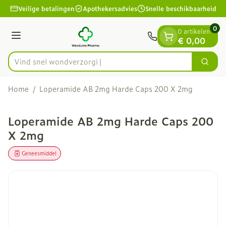
Dia 1 van 1
Ga naar de inhoud
Veilige betalingen
Apothekersadvies
Snelle beschikbaarheid
0
0 artikelen
Menu
€ 0,00
Vind snel won
Zoek
Product, merk, categorie...
Home
/
Loperamide AB 2mg Harde Caps 200 X 2mg
Loperamide AB 2mg Harde Caps 200
X 2mg
Geneesmiddel