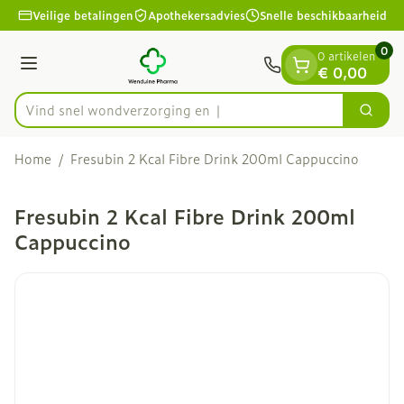
Dia 1 van 1
Ga naar de inhoud
Veilige betalingen
Apothekersadvies
Snelle beschikbaarheid
0
0 artikelen
Menu
€ 0,00
Vind snel wondverzo
Zoek
Product, merk, categorie...
Home
/
Fresubin 2 Kcal Fibre Drink 200ml Cappuccino
Fresubin 2 Kcal Fibre Drink 200ml
Cappuccino