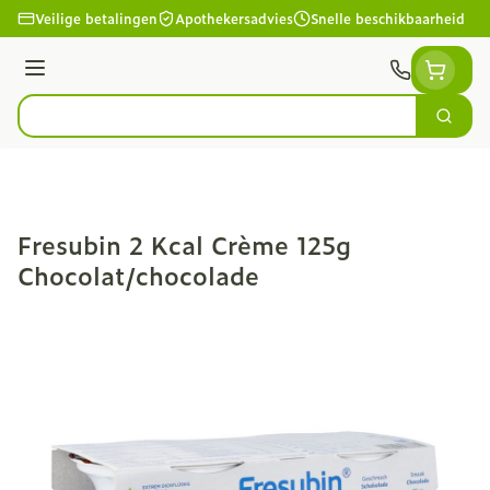
Ga naar de inhoud
Veilige betalingen
Apothekersadvies
Snelle beschikbaarheid
Menu
Zoek
Product, merk, categorie...
Fresubin 2 Kcal Crème 125g
Chocolat/chocolade