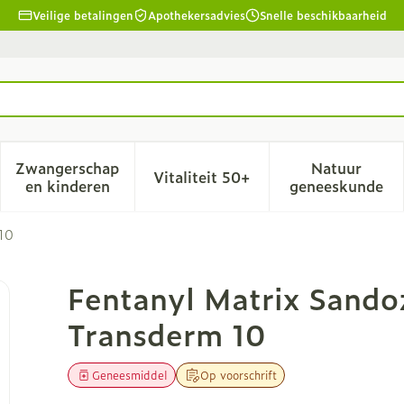
Veilige betalingen
Apothekersadvies
Snelle beschikbaarheid
Zwangerschap
Natuur
Vitaliteit 50+
id, verzorging en hygiëne categorie
menu voor Dieet, voeding en vitamines categorie
Toon submenu voor Zwangerschap en kinderen
Toon submenu voor Vitalitei
Toon sub
en kinderen
geneeskunde
 10
00,0ug Pleist Transderm 10
Fentanyl Matrix Sando
Transderm 10
Geneesmiddel
Op voorschrift