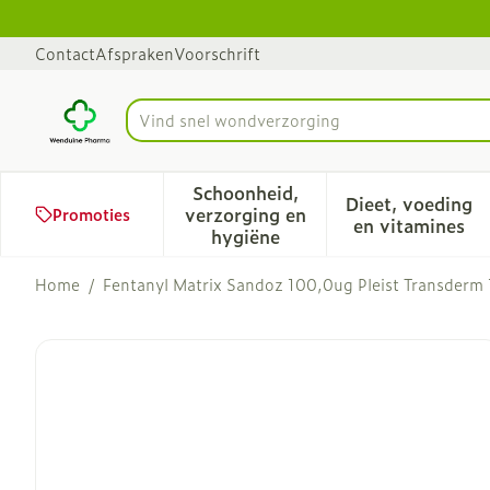
Ga naar de inhoud
Dia 1 van 1
Contact
Afspraken
Voorschrift
Vind
Product, merk, categorie...
Schoonheid,
Dieet, voeding
verzorging en
Promoties
Toon submenu voor Schoonhe
Toon sub
en vitamines
hygiëne
Home
/
Fentanyl Matrix Sandoz 100,0ug Pleist Transderm
Fentanyl Matrix Sandoz 1