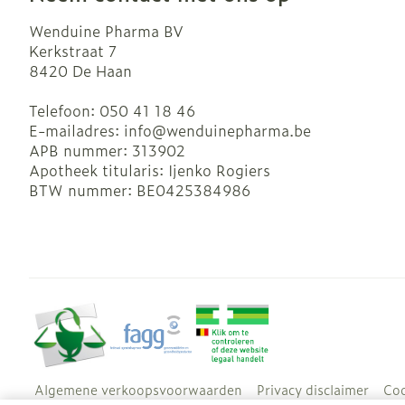
Wenduine Pharma BV
Kerkstraat 7
8420
De Haan
Telefoon:
050 41 18 46
E-mailadres:
info@
wenduinepharma.be
APB nummer:
313902
Apotheek titularis:
Ijenko Rogiers
BTW nummer:
BE0425384986
Algemene verkoopsvoorwaarden
Privacy disclaimer
Coo