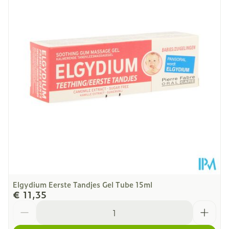
Diepte
30 mm
Hoeveelheid
15
Verpakking
Dieetbeperkingen
Suikervrij
Kamertemperatuur (15°C
Behoud
- 25°C)
Elgydium Eerste Tandjes Gel Tube 15ml
€ 11,35
Aantal