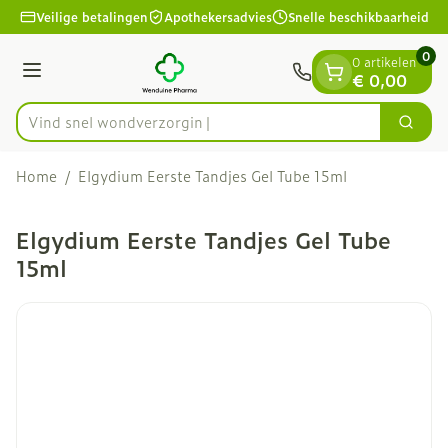
Dia 1 van 1
Ga naar de inhoud
Veilige betalingen
Apothekersadvies
Snelle beschikbaarheid
0
0 artikelen
Menu
€ 0,00
Vind snel wondv
Zoek
Product, merk, categorie...
Home
/
Elgydium Eerste Tandjes Gel Tube 15ml
Elgydium Eerste Tandjes Gel Tube
15ml