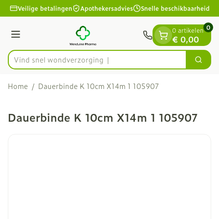
Dia 1 van 1
Ga naar de inhoud
Veilige betalingen
Apothekersadvies
Snelle beschikbaarheid
0
0 artikelen
Menu
€ 0,00
Vind snel wondv
Zoek
Product, merk, categorie...
Home
/
Dauerbinde K 10cm X14m 1 105907
Dauerbinde K 10cm X14m 1 105907