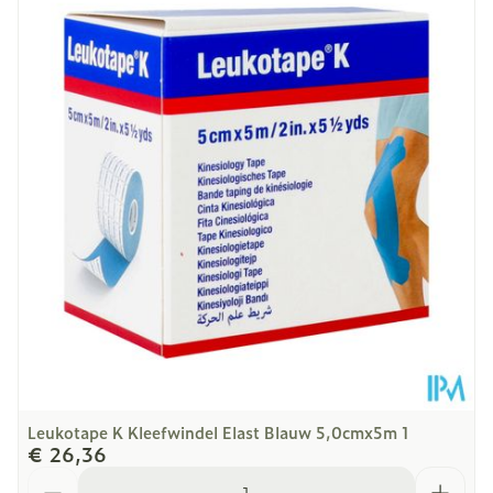
Lengte
118 mm
Diepte
83 mm
Kamertemperatuur (15°C -
Behoud
25°C)
Leukotape K Kleefwindel Elast Blauw 5,0cmx5m 1
€ 26,36
Aantal