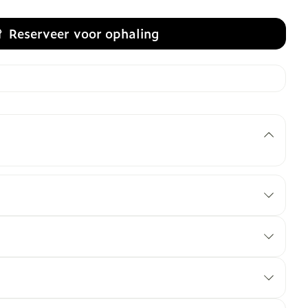
Reserveer
voor ophaling
n of moet u er extra voorzichtig mee zijn?