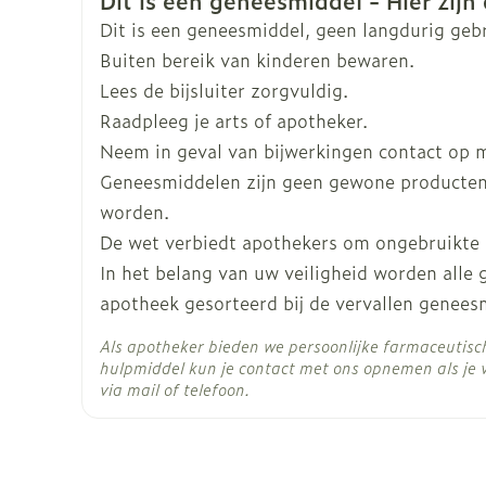
Antidepressiva die selectieve serotoninehe
Merken
Sandoz
Dit is een geneesmiddel, geen langdurig geb
noradrenalineheropnameremmers worden g
Rifampicine of claritromycine (twee antibioti
Buiten bereik van kinderen bewaren.
Breedte
86 mm
Antivirale geneesmiddelen voor aids (bijv. ri
Lees de bijsluiter zorgvuldig.
Bepaalde geneesmiddelen voor de behandeling
Raadpleeg je arts of apotheker.
Lengte
156 mm
Neem in geval van bijwerkingen contact op me
Geneesmiddelen zijn geen gewone producten
Diepte
155 mm
worden.
De wet verbiedt apothekers om ongebruikte
Actieve
dabigatran etexilaat (o
In het belang van uw veiligheid worden alle
Ingrediënten
apotheek gesorteerd bij de vervallen genees
Behoud
Kamertemperatuur (15°
Als apotheker bieden we persoonlijke farmaceutis
hulpmiddel kun je contact met ons opnemen als je 
via mail of telefoon.