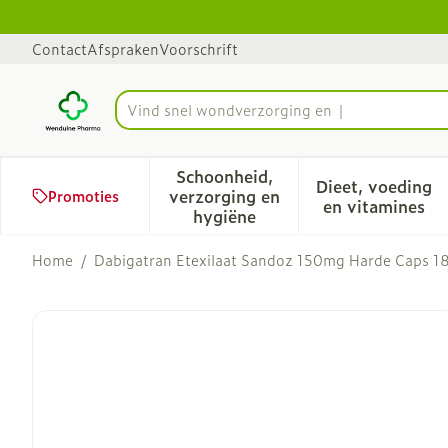
Ga naar de inhoud
Dia 1 van 1
Contact
Afspraken
Voorschrift
Vind snel w
Product, merk, categorie...
Schoonheid,
Dieet, voeding
verzorging en
Promoties
Toon submenu voor Schoonhe
Toon sub
en vitamines
hygiëne
Home
/
Dabigatran Etexilaat Sandoz 150mg Harde Caps 1
Dabigatran Etexilaat Sa