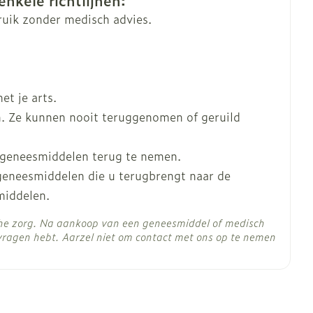
ropnameremmers of serotonine-
ruik zonder medisch advies.
enoemd
ca)
tonavir)
 van epilepsie (bijv. carbamazepine, fenytoïne)
t je arts.
. Ze kunnen nooit teruggenomen of geruild
 geneesmiddelen terug te nemen.
nder de vorm van mesilaat)
 geneesmiddelen die u terugbrengt naar de
middelen.
C - 25°C)
che zorg. Na aankoop van een geneesmiddel of medisch
vragen hebt. Aarzel niet om contact met ons op te nemen