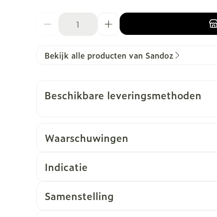
Aantal
Bekijk alle producten van Sandoz
Beschikbare leveringsmethoden
Waarschuwingen
Wanneer mag u dit geneesmiddel niet inneme
Wanneer mag u dit middel niet gebruiken?
Indicatie
Samenstelling