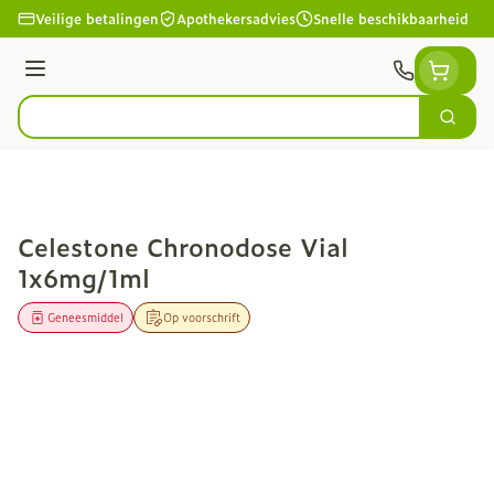
Ga naar de inhoud
Veilige betalingen
Apothekersadvies
Snelle beschikbaarheid
Menu
Zoek
Product, merk, categorie...
Celestone Chronodose Vial
1x6mg/1ml
Geneesmiddel
Op voorschrift