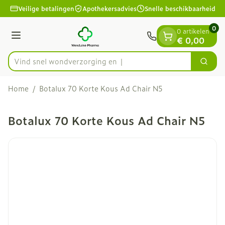
Dia 1 van 1
Ga naar de inhoud
Veilige betalingen
Apothekersadvies
Snelle beschikbaarheid
0
0 artikelen
Menu
€ 0,00
Vind snel wondverzor
Zoek
Product, merk, categorie...
Home
/
Botalux 70 Korte Kous Ad Chair N5
Botalux 70 Korte Kous Ad Chair N5