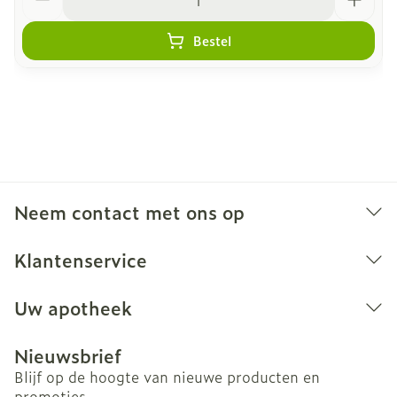
zonder wasverzachter.
Niet chemisch reinigen en niet strijgen,
Bestel
overvloedig en grondig naspoelen.
Niet wringen, evetueel in een handdoek rollen.
Laten drogen op kamertemperatuur, verwijderd
van een warmtebron en niet in de zon.
Bewaren op een droge plaats, afgesloten van
het licht.
Niet samen gebruiken met crème, olie of zalf.
Neem contact met ons op
Bij onvakkundig gebruik en eigenmachtig
aangebrachte veranderingen vervalt elke
Klantenservice
aansprakelijkheid.
Uw apotheek
Nieuwsbrief
Blijf op de hoogte van nieuwe producten en
promoties