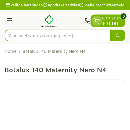
Dia 1 van 1
Ga naar de inhoud
Veilige betalingen
Apothekersadvies
Snelle beschikbaarheid
0
0 artikelen
Menu
€ 0,00
Vind snel wondverzorgi
Zoek
Product, merk, categorie...
Home
/
Botalux 140 Maternity Nero N4
Botalux 140 Maternity Nero N4