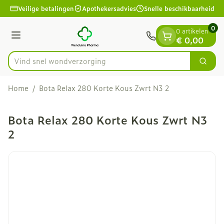
Dia 1 van 1
Ga naar de inhoud
Veilige betalingen
Apothekersadvies
Snelle beschikbaarheid
0
0 artikelen
Menu
€ 0,00
Vind snel wondve
Zoek
Product, merk, categorie...
Home
/
Bota Relax 280 Korte Kous Zwrt N3 2
Bota Relax 280 Korte Kous Zwrt N3
2