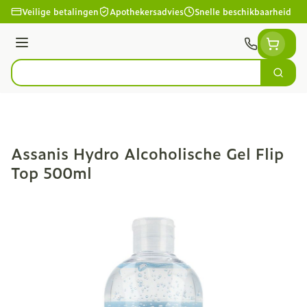
Ga naar de inhoud
Veilige betalingen
Apothekersadvies
Snelle beschikbaarheid
Menu
Zoek
Product, merk, categorie...
Assanis Hydro Alcoholische Gel Flip
Top 500ml