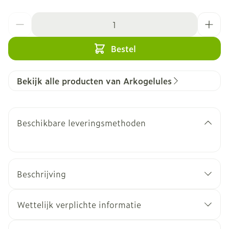
Aantal
Bestel
Bekijk alle producten van Arkogelules
Beschikbare leveringsmethoden
Beschrijving
Wettelijk verplichte informatie
geheugen wensen te verbeteren