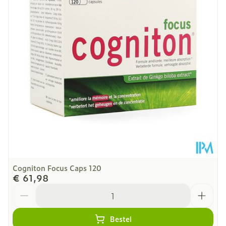
Diepte
45 mm
Dieetbeperkingen
Bio
Kamertemperatuur (15°C
Behoud
- 25°C)
Cogniton Focus Caps 120
€ 61,98
Aantal
Bestel