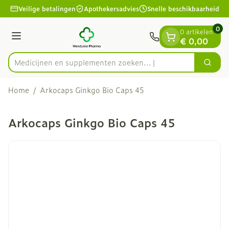
Dia 1 van 1
Ga naar de inhoud
Veilige betalingen
Apothekersadvies
Snelle beschikbaarheid
0
0 artikelen
Menu
€ 0,00
Medicijnen en supplementen zoeken...
Zoek
Product, merk, categorie...
Home
/
Arkocaps Ginkgo Bio Caps 45
Arkocaps Ginkgo Bio Caps 45