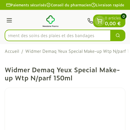
Diapositive 1 de 1
Aller au contenu
Paiements sécurisés
Conseil du pharmacien
Livraison rapide
0
0 articles
Menu
0,00 €
apidement des soins des plaies et des bandages
Cherc
Rechercher
Accueil
/
Widmer Demaq Yeux Special Make-up Wtp N/parf 
Widmer Demaq Yeux Special Make-
up Wtp N/parf 150ml