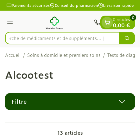
Diapositive 1 de 1
Aller au contenu
Paiements sécurisés
Conseil du pharmacien
Livraison rapide
0
0 articles
Menu
0,00 €
echerche de médicaments et de suppléments...
Cherc
Rechercher
Accueil
/
Soins à domicile et premiers soins
/
Tests de diagno
Alcootest
Filtre
13
articles