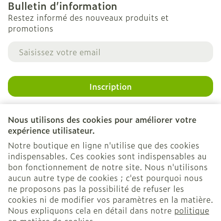
Bulletin d’information
Restez informé des nouveaux produits et
promotions
Adresse mail
Inscription
En cliquant sur s'abonner, vous vous abonnez à notre
newsletter et acceptez notre
politique de confidentialité
.
Nous utilisons des cookies pour améliorer votre
expérience utilisateur.
Notre boutique en ligne n'utilise que des cookies
indispensables. Ces cookies sont indispensables au
bon fonctionnement de notre site. Nous n'utilisons
aucun autre type de cookies ; c'est pourquoi nous
ne proposons pas la possibilité de refuser les
cookies ni de modifier vos paramètres en la matière.
Nous expliquons cela en détail dans notre
politique
Liens légaux