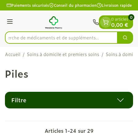
Diapositive 1 de 1
Aller au contenu
Paiements sécurisés
Conseil du pharmacien
Livraison rapide
0
0 articles
Menu
0,00 €
Recherche de médicaments et
Cherc
Rechercher
Accueil
/
Soins à domicile et premiers soins
/
Soins à domicil
Piles
Filtre
Articles
1
-
24
sur
29