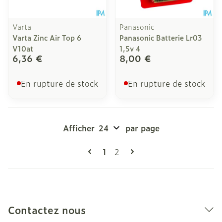
Varta
Panasonic
Varta Zinc Air Top 6
Panasonic Batterie Lr03
V10at
1,5v 4
6,36 €
8,00 €
En rupture de stock
En rupture de stock
Afficher
par page
Pages
Vous lisez actuellement la pag
Page
1
2
Contactez nous