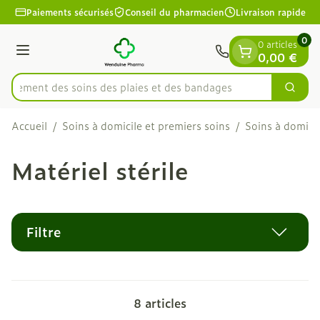
Diapositive 1 de 1
Aller au contenu
Paiements sécurisés
Conseil du pharmacien
Livraison rapide
0
0 articles
Menu
0,00 €
apidement des soins des plaies et des bandages
Cherc
Rechercher
Accueil
/
Soins à domicile et premiers soins
/
Soins à domicil
Matériel stérile
Filtre
8
articles