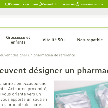
Paiements sécurisés
Conseil du pharmacien
Livraison rapide
Grossesse et
Vitalité 50+
Naturopathie
la catégorie Beauté, soins et hygiène
le sous-menu pour la catégorie Régime, alimentation & 
Afficher le sous-menu pour la catégorie Grosse
Afficher le sous-menu pour l
Afficher 
enfants
peuvent désigner un pharmacien de référence
peuvent désigner un pharma
e pharmacien occoupe une
ents. Acteur de proximité,
ou vous oriente vers un
l vous apporte un soutien
res produits de santé.