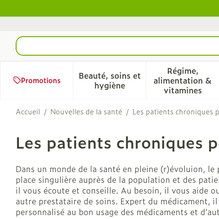
Aller au contenu
Rechercher
Régime,
Beauté, soins et
alimentation &
Promotions
Afficher le sous-menu pour 
Afficher 
hygiène
vitamines
Accueil
/
Nouvelles de la santé
/
Les patients chroniques 
Les patients chroniques 
Dans un monde de la santé en pleine (r)évoluion, l
place singulière auprès de la population et des pati
il vous écoute et conseille. Au besoin, il vous aide 
autre prestataire de soins. Expert du médicament, i
personnalisé au bon usage des médicaments et d'aut