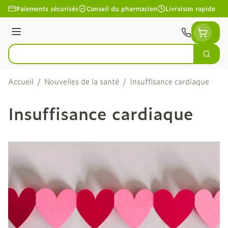
Aller au contenu
Paiements sécurisés
Conseil du pharmacien
Livraison rapide
Menu
Cherc
Rechercher
Accueil
/
Nouvelles de la santé
/
Insuffisance cardiaque
Insuffisance cardiaque