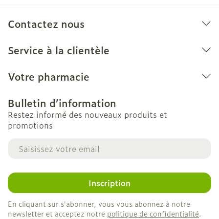
"Autres médicaments et Perindopril /
Amlodipine Teva"). • si vous êtes dialysé ou si
Contactez nous
vous bénéficiez d'un autre type de filtration
sanguine. En fonction de la machine utilisée,
Service à la clientèle
Perindopril / Amlodipine Teva peut ne pas être
Votre pharmacie
adapté, • si vous avez des problèmes rénaux
avec diminution de l'apport sanguin au niveau
Bulletin d’information
rénal (sténose artérielle rénale).
Restez informé des nouveaux produits et
promotions
Adresse mail
Inscription
En cliquant sur s'abonner, vous vous abonnez à notre
newsletter et acceptez notre
politique de confidentialité
.