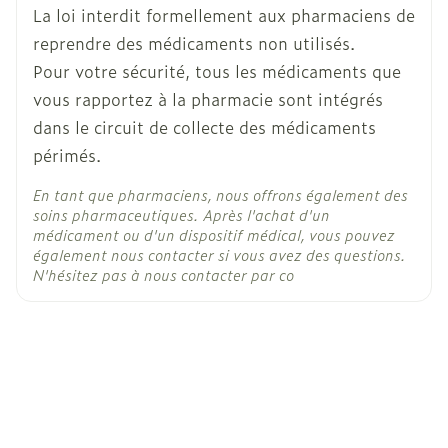
avez un choc cardiogénique (une affection dans
La loi interdit formellement aux pharmaciens de
Température ambiante (15°C -
Préservation
laquelle votre cœur est incapable de fournir
25°C)
reprendre des médicaments non utilisés.
assez de sang à l'organisme), • si vous avez une
Pour votre sécurité, tous les médicaments que
pression artérielle très basse (hypotension), • si
vous rapportez à la pharmacie sont intégrés
vous souffrez d'une insuffisance cardiaque
dans le circuit de collecte des médicaments
après une crise cardiaque, • si vous avez du
périmés.
diabète ou une insuffisance rénale et que vous
En tant que pharmaciens, nous offrons également des
êtes traité par un médicament contenant de
soins pharmaceutiques. Après l'achat d'un
médicament ou d'un dispositif médical, vous pouvez
l'aliskirène pour diminuer votre pression
également nous contacter si vous avez des questions.
artérielle, • si vous avez pris ou vous prenez
N'hésitez pas à nous contacter par co
actuellement sacubitril/valsartan, un
médicament utilisé pour traiter l'insuffisance
cardiaque, car le risque d'angio-œdème
(gonflement rapide sous la peau dans une
région telle que la gorge) est accru (voir les
rubriques " Avertissements et précautions " et