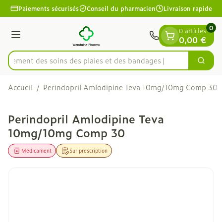
Diapositive 1 de 1
Aller au contenu
Paiements sécurisés
Conseil du pharmacien
Livraison rapide
0
0 articles
Menu
0,00 €
apidement des soins des plaies et des bandages
Cherc
Rechercher
Accueil
/
Perindopril Amlodipine Teva 10mg/10mg Comp 30
Perindopril Amlodipine Teva
10mg/10mg Comp 30
Médicament
Sur prescription