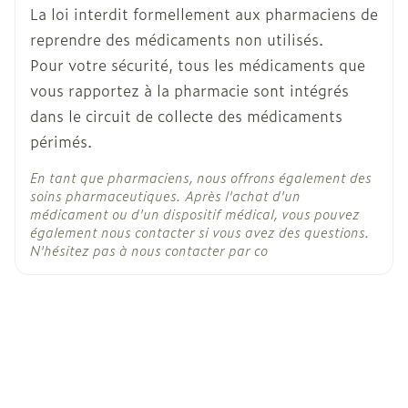
la corticotrophine (une hormone, également
La loi interdit formellement aux pharmaciens de
hydrochlorothiazide,
Ingrédients
appelée " ACTH ")
Actifs
olmésartan médoxomil
reprendre des médicaments non utilisés.
la carbénoxolone (un médicament utilisé pour
Pour votre sécurité, tous les médicaments que
traiter les ulcères de la bouche et de l'estomac)
Température ambiante (15°C -
vous rapportez à la pharmacie sont intégrés
Préservation
25°C)
la pénicilline-G sodique (également appelée
dans le circuit de collecte des médicaments
benzylpénicilline sodique, un antibiotique)
périmés.
certains antalgiques, comme l'aspirine ou les
En tant que pharmaciens, nous offrons également des
salicylés
soins pharmaceutiques. Après l'achat d'un
médicament ou d'un dispositif médical, vous pouvez
également nous contacter si vous avez des questions.
N'hésitez pas à nous contacter par co