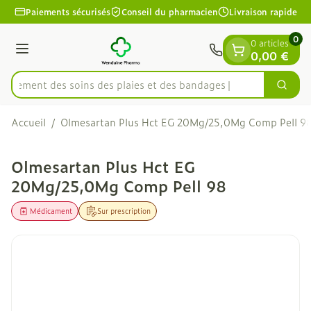
Diapositive 1 de 1
Aller au contenu
Paiements sécurisés
Conseil du pharmacien
Livraison rapide
0
0 articles
Menu
0,00 €
apidement des soins des plaies et des bandages
Cherc
Rechercher
Accueil
/
Olmesartan Plus Hct EG 20Mg/25,0Mg Comp Pell 9
Olmesartan Plus Hct EG
20Mg/25,0Mg Comp Pell 98
Médicament
Sur prescription