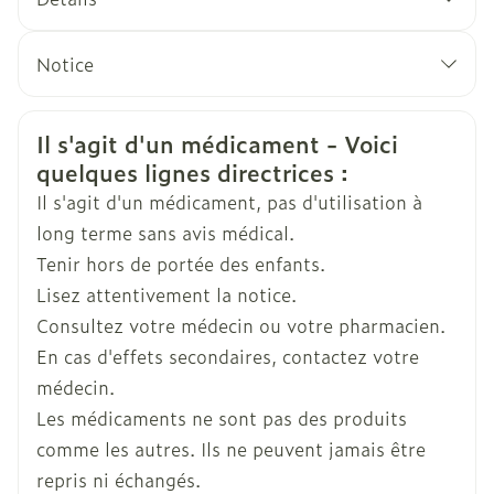
L'effet antihypertenseur de l'olmésartan est
CNK
3532561
maximal après 8 semaines environ.
Notice
Français
Eurogenerics (EG) Generics &
Allemand
Néerlandais
Fabricants
Consumer
Informations sur la sécurité
Il s'agit d'un médicament - Voici
Une fois par jour, pendant ou en dehors des
quelques lignes directrices :
repas.
Marques
Eurogenerics (EG)
Il s'agit d'un médicament, pas d'utilisation à
Prendre chaque jour à la même heure.
long terme sans avis médical.
Avaler avec suffisamment de liquide (par ex. 1
Largeur
50 mm
les suppléments de potassium (y compris les
Tenir hors de portée des enfants.
verre d'eau).
substituts de sels contenant du potassium)
Lisez attentivement la notice.
Ne pas mâcher le comprimé.
Longueur
122 mm
les diurétiques (comprimés favorisant
Consultez votre médecin ou votre pharmacien.
l'évacuation urinaire)
En cas d'effets secondaires, contactez votre
Profondeur
100 mm
l'héparine (un médicament pour fluidifier le
médecin.
sang)
Les médicaments ne sont pas des produits
Quantité Du
les laxatifs
98
comme les autres. Ils ne peuvent jamais être
Paquet
les stéroïdes
repris ni échangés.