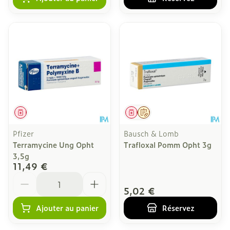
Médicament
Médicament
Sur prescription
Pfizer
Bausch & Lomb
Terramycine Ung Opht
Trafloxal Pomm Opht 3g
3,5g
11,49 €
Quantité
5,02 €
Ajouter au panier
Réservez