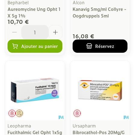
Bepharbel
Alcon
Aureomycine Ung Opht 1
Kanavig 5mg/ml Collyre -
X 5g 1%
Oogdruppels 5ml
10,70 €
Quantité
16,08 €
Ajouter au panier
Réservez
Médicament
Sur prescription
Médicament
Leopharma
Ursapharm
Fucithalmic Gel Opht 1x5g
Bibrocathol-Pos 20Mg/G