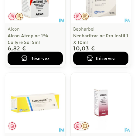
Médicament
Sur prescription
Médicament
Sur prescription
Alcon
Bepharbel
Alcon Atropine 1%
Neobacitracine Pro Instil 1
Collyre Sol 5ml
X 10ml
6,82 €
10,03 €
Réservez
Réservez
Médicament
Médicament
Sur prescription