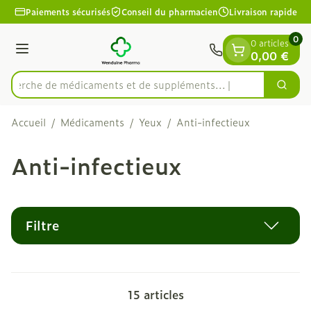
Diapositive 1 de 1
Aller au contenu
Paiements sécurisés
Conseil du pharmacien
Livraison rapide
0
0 articles
Menu
0,00 €
echerche de médicaments et de suppléments...
Cherc
Rechercher
Accueil
/
Médicaments
/
Yeux
/
Anti-infectieux
Anti-infectieux
Filtre
15
articles