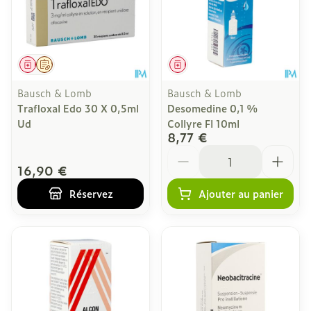
Médicament
Sur prescription
Médicament
Bausch & Lomb
Bausch & Lomb
Trafloxal Edo 30 X 0,5ml
Desomedine 0,1 %
Ud
Collyre Fl 10ml
8,77 €
Quantité
16,90 €
Réservez
Ajouter au panier