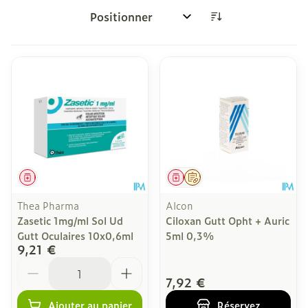
Trier par:
Médicament
Médicament
Sur prescription
Thea Pharma
Alcon
Zasetic 1mg/ml Sol Ud
Ciloxan Gutt Opht + Auric
Gutt Oculaires 10x0,6ml
5ml 0,3%
9,21 €
Quantité
7,92 €
Ajouter au panier
Réservez