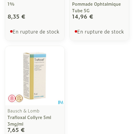
1%
Pommade Ophtalmique
Tube 5G
8,35 €
14,96 €
En rupture de stock
En rupture de stock
Médicament
Sur prescription
Bausch & Lomb
Trafloxal Collyre 5ml
3mg/ml
7,65 €