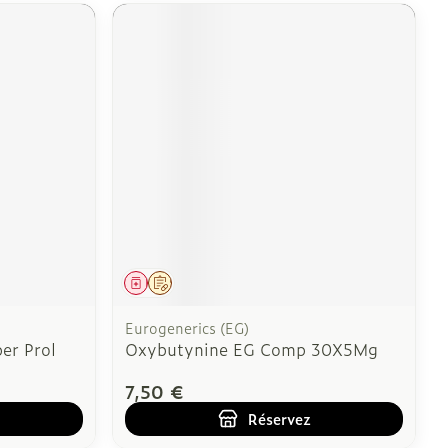
Médicament
Sur prescription
Eurogenerics (EG)
er Prol
Oxybutynine EG Comp 30X5Mg
7,50 €
Réservez