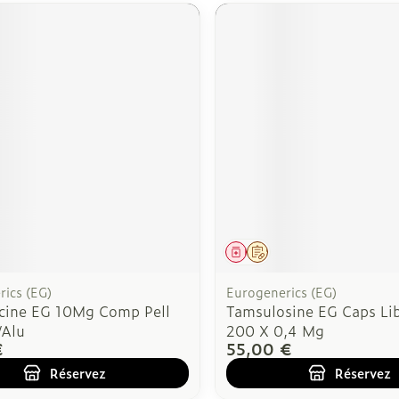
ment
 prescription
Médicament
Sur prescription
ics (EG)
Eurogenerics (EG)
acine EG 10Mg Comp Pell
Tamsulosine EG Caps Lib
/Alu
200 X 0,4 Mg
€
55,00 €
Réservez
Réservez