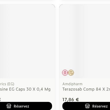
ment
 prescription
Médicament
Sur prescription
ics (EG)
Amdipharm
sine EG Caps 30 X 0,4 Mg
Terazosab Comp 84 X 
€
17,86 €
Réservez
Réservez