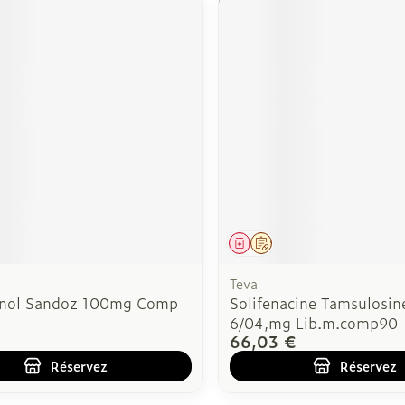
ment
 prescription
Médicament
Sur prescription
Teva
inol Sandoz 100mg Comp
Solifenacine Tamsulosin
6/04,mg Lib.m.comp90
66,03 €
Réservez
Réservez