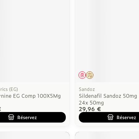
ment
 prescription
Médicament
Sur prescription
ics (EG)
Sandoz
ynine EG Comp 100X5Mg
Sildenafil Sandoz 50mg
24x 50mg
€
29,96 €
Réservez
Réservez