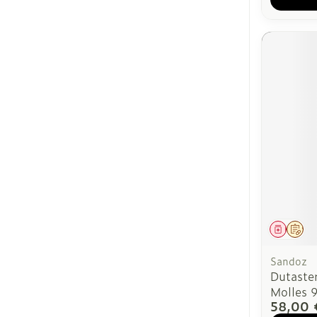
Médica
Sur
Sandoz
Dutaste
Molles 
58,00 