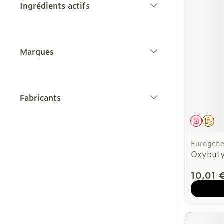
Ingrédients actifs
filter
Marques
filter
Fabricants
filter
Médica
Sur
Eurogener
Oxybut
10,01 