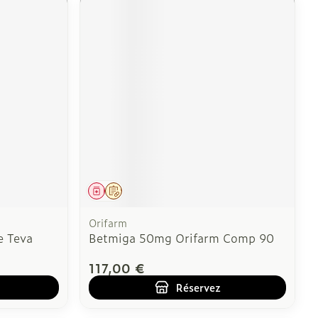
Médicament
Sur prescription
Orifarm
e Teva
Betmiga 50mg Orifarm Comp 90
117,00 €
Réservez