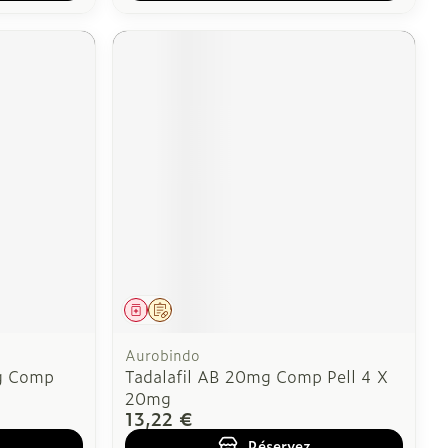
Médicament
Sur prescription
Aurobindo
mg Comp
Tadalafil AB 20mg Comp Pell 4 X
20mg
13,22 €
Réservez