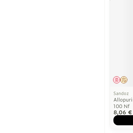
Médica
Sur
Sandoz
Allopur
100 Nf
8,06 €