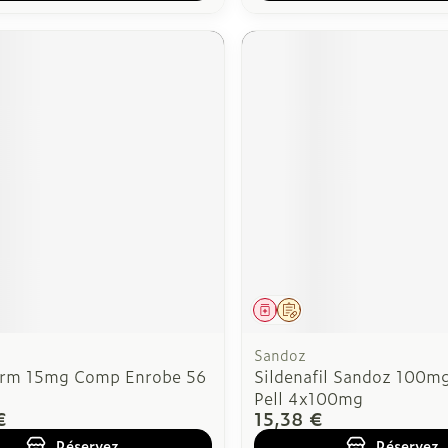
ment
 prescription
Médicament
Sur prescription
Sandoz
rm 15mg Comp Enrobe 56
Sildenafil Sandoz 100
Pell 4x100mg
€
15,38 €
Réservez
Réservez