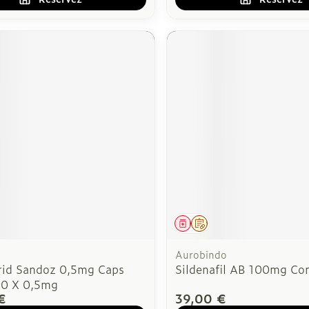
ment
 prescription
Médicament
Sur prescription
Aurobindo
rid Sandoz 0,5mg Caps
Sildenafil AB 100mg Co
90 X 0,5mg
€
39,00 €