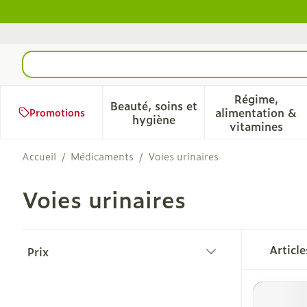
Aller au contenu
Rechercher
Régime,
Beauté, soins et
alimentation &
Promotions
Afficher le sous-menu pour 
Afficher 
hygiène
vitamines
Accueil
/
Médicaments
/
Voies urinaires
Voies urinaires
Passer à la liste des produits
Articl
Prix
filter