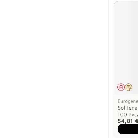
Médica
Sur
Eurogener
Solifen
100 Pvc
54,81 