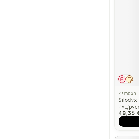
Médica
Sur
Zambon
Silodyx
Pvc/pvd
48,36 