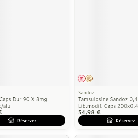
ment
 prescription
Médicament
Sur prescription
Sandoz
 Caps Dur 90 X 8mg
Tamsulosine Sandoz 0,
c/alu
Lib.modif. Caps 200x0,
€
54,98 €
Réservez
Réservez