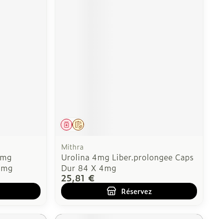
Médicament
Sur prescription
Mithra
4mg
Urolina 4mg Liber.prolongee Caps
4mg
Dur 84 X 4mg
25,81 €
Réservez