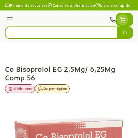
Aller au contenu
Paiements sécurisés
Conseil du pharmacien
Livraison rapide
Menu
Cherc
Rechercher
Co Bisoprolol EG 2,5Mg/ 6,25Mg
Comp 56
Médicament
Sur prescription