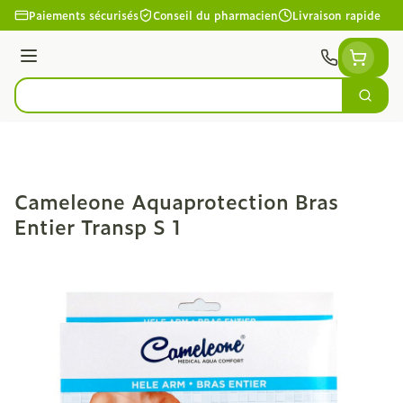
Aller au contenu
Paiements sécurisés
Conseil du pharmacien
Livraison rapide
Menu
Cherc
Rechercher
Cameleone Aquaprotection Bras
Entier Transp S 1