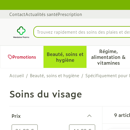
Aller au contenu
Diapositive 1 de 1
Contact
Actualités santé
Prescription
Trouvez rapidement des soins des plaies et d
Rechercher
Régime,
Beauté, soins et
alimentation &
Promotions
Afficher le sous-menu pour 
Afficher 
hygiène
vitamines
Accueil
/
Beauté, soins et hygiène
/
Spécifiquement pour
Soins du visage
Passer à la liste des produits
9
artic
Prix
filter