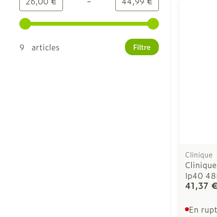
-
Valeur minimale
Valeur maximale
26,00 €
44,99 €
Utilisez les touches fléchées gauche et droite pour
9 articles
Filtre
Clinique
Clinique
Ip40 48
41,37 
En rupt