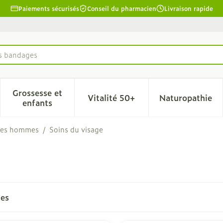
Paiements sécurisés
Conseil du pharmacien
Livraison rapide
es bandages
Grossesse et
Vitalité 50+
Naturopathie
la catégorie Beauté, soins et hygiène
le sous-menu pour la catégorie Régime, alimentation & 
Afficher le sous-menu pour la catégorie Grosse
Afficher le sous-menu pour l
Afficher 
enfants
 les hommes
/
Soins du visage
les