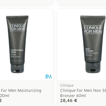
Clinique
e For Men Moisturizing
Clinique For Men Non S
100ml
Bronzer 60ml
€
28,46 €