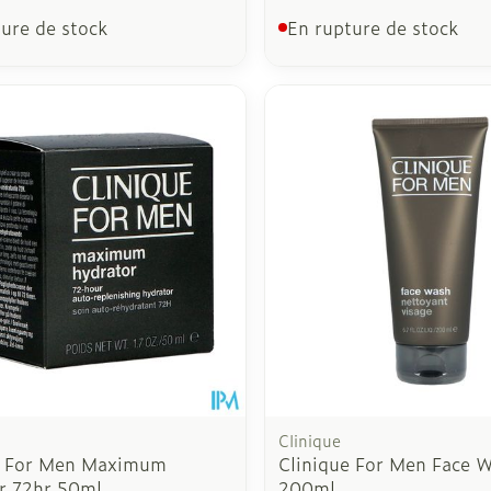
ure de stock
En rupture de stock
Clinique
e For Men Maximum
Clinique For Men Face 
r 72hr 50ml
200ml