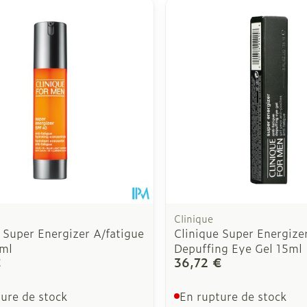
 ajuster les valeurs minimales et maximales du prix.
Clinique
 Super Energizer A/fatigue
Clinique Super Energize
ml
Depuffing Eye Gel 15ml
€
36,72 €
ure de stock
En rupture de stock