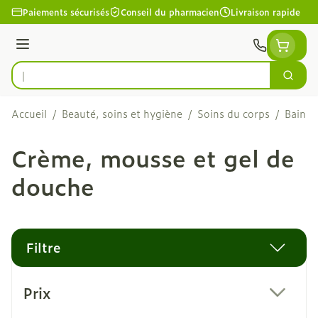
Aller au contenu
Paiements sécurisés
Conseil du pharmacien
Livraison rapide
Menu
Cherc
Rechercher
Accueil
/
Beauté, soins et hygiène
/
Soins du corps
/
Bain e
Crème, mousse et gel de
douche
Filtre
Passer à la liste des produits
Prix
filter