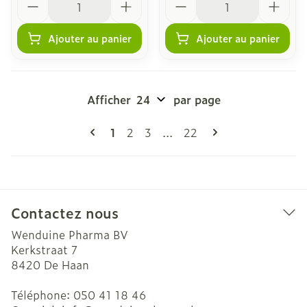
Ajouter au panier
Ajouter au panier
Afficher
par page
Pages
Vous lisez actuellement la page
Page
Page
Page
1
2
3
...
22
Contactez nous
Wenduine Pharma BV
Kerkstraat 7
8420
De Haan
Téléphone:
050 41 18 46