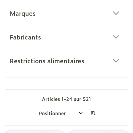
Marques
filter
Fabricants
filter
Restrictions alimentaires
filter
Articles
1
-
24
sur
521
Trier par: