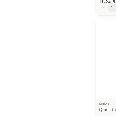
11,32 €
Quantit
Quies
Quies Cu