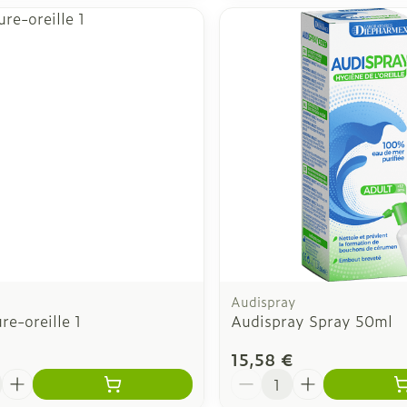
Audispray
e-oreille 1
Audispray Spray 50ml
15,58 €
é
Quantité