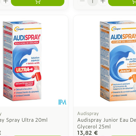
y
Audispray
ay Spray Ultra 20ml
Audispray Junior Eau D
Glycerol 25ml
€
13,82 €