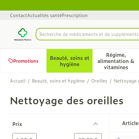
Aller au contenu
Diapositive 1 de 1
Contact
Actualités santé
Prescription
Recherche de médicamen
Rechercher
Régime,
Beauté, soins et
alimentation &
Promotions
Afficher le sous-menu pour 
Afficher 
hygiène
vitamines
Accueil
/
Beauté, soins et hygiène
/
Oreilles
/
Nettoyage d
Nettoyage des oreilles
Passer à la liste des produits
Articl
Prix
filter