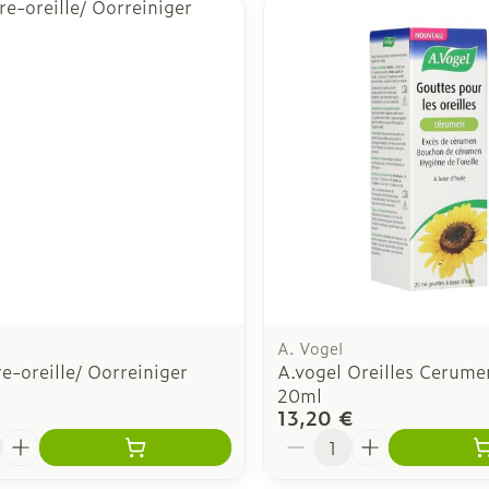
 ajuster les valeurs minimales et maximales du prix.
A. Vogel
-oreille/ Oorreiniger
A.vogel Oreilles Cerume
20ml
13,20 €
é
Quantité