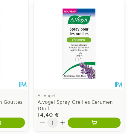
A. Vogel
n Gouttes
A.vogel Spray Oreilles Cerumen
10ml
14,40 €
Quantité