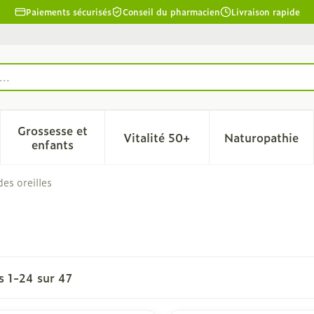
Paiements sécurisés
Conseil du pharmacien
Livraison rapide
Grossesse et
Vitalité 50+
Naturopathie
la catégorie Beauté, soins et hygiène
le sous-menu pour la catégorie Régime, alimentation & 
Afficher le sous-menu pour la catégorie Grosse
Afficher le sous-menu pour l
Afficher 
enfants
es oreilles
es
1
-
24
sur
47