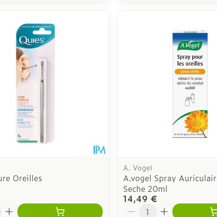
A. Vogel
re Oreilles
A.vogel Spray Auriculai
Seche 20ml
14,49 €
é
Quantité