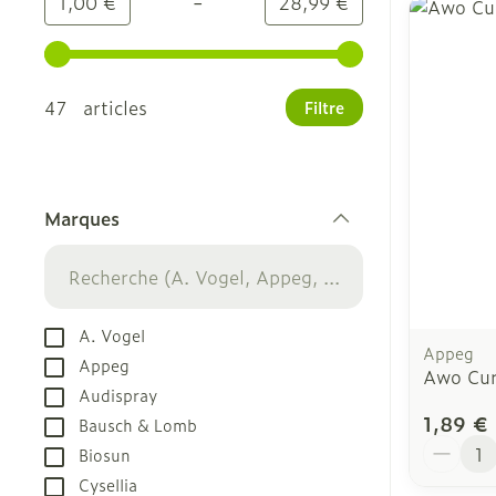
-
Valeur minimale
Valeur maximale
1,00 €
28,99 €
Utilisez les touches fléchées gauche et droite pour
47 articles
Filtre
Marques
filter
A. Vogel
Appeg
Appeg
Awo Cure
Audispray
1,89 €
Bausch & Lomb
Quantit
Biosun
Cysellia