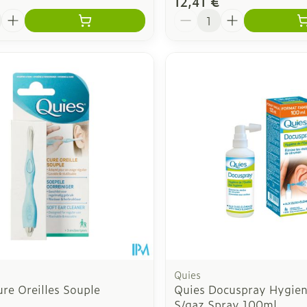
12,41 €
é
Quantité
Quies
re Oreilles Souple
Quies Docuspray Hygien
S/gaz Spray 100ml