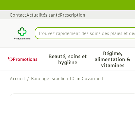
Aller au contenu
Diapositive 1 de 1
Contact
Actualités santé
Prescription
Trouvez rapidement des soins des plaies et d
Rechercher
Régime,
Beauté, soins et
alimentation &
Promotions
Afficher le sous-menu pour 
Afficher 
hygiène
vitamines
Accueil
/
Bandage Israelien 10cm Covarmed
Bandage Israelien 10cm 