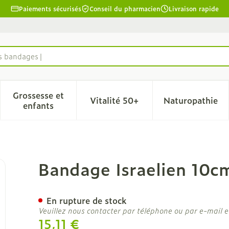
Paiements sécurisés
Conseil du pharmacien
Livraison rapide
es bandages
Grossesse et
Vitalité 50+
Naturopathie
la catégorie Beauté, soins et hygiène
le sous-menu pour la catégorie Régime, alimentation & 
Afficher le sous-menu pour la catégorie Grosse
Afficher le sous-menu pour l
Afficher 
enfants
Covarmed
Bandage Israelien 10
En rupture de stock
Veuillez nous contacter par téléphone ou par e-mail e
15,11 €