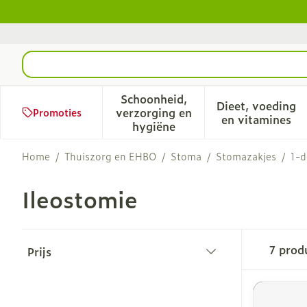
Ga naar de inhoud
Product, merk, categorie...
Schoonheid,
Dieet, voeding
verzorging en
Promoties
Toon submenu voor Schoonhe
Toon sub
en vitamines
hygiëne
Home
/
Thuiszorg en EHBO
/
Stoma
/
Stomazakjes
/
1-d
Ileostomie
Doorgaan naar productlijst
7
prod
Prijs
filter