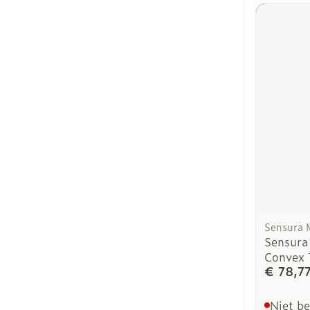
Sensura 
Sensura
Convex
€ 78,7
Niet b