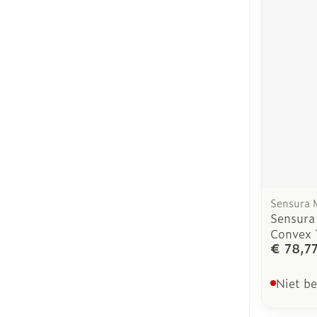
Sensura 
Sensura
Convex 
€ 78,7
Niet b