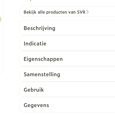
Bekijk alle producten van SVR
Beschrijving
Indicatie
Eigenschappen
Samenstelling
Gebruik
Tests uitgevoerd in Canada in koude omstan
bescherming te bieden!
Gegevens
CNK
4240024