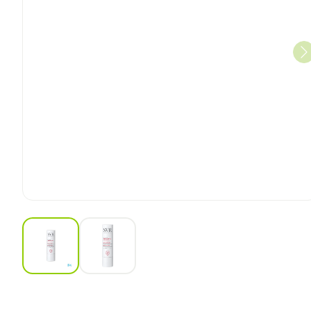
View larger image
View larger image