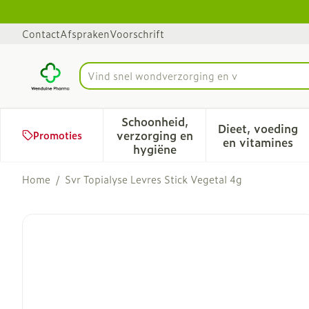
Ga naar de inhoud
Dia 1 van 1
Contact
Afspraken
Voorschrift
V
Product, merk, categorie...
Schoonheid,
Dieet, voeding
verzorging en
Promoties
Toon submenu voor Schoonhe
Toon sub
en vitamines
hygiëne
Home
/
Svr Topialyse Levres Stick Vegetal 4g
Svr Topialyse Levres Stic