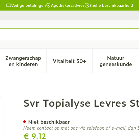
Veilige betalingen
Apothekersadvies
Snelle beschikbaarheid
Zwangerschap
Natuur
Vitaliteit 50+
id, verzorging en hygiëne categorie
menu voor Dieet, voeding en vitamines categorie
Toon submenu voor Zwangerschap en kinderen
Toon submenu voor Vitalitei
Toon sub
en kinderen
geneeskunde
k Vegetal 4g
Svr Topialyse Levres S
Niet beschikbaar
Neem contact op met ons via telefoon of e-mail, dan
€ 9,12