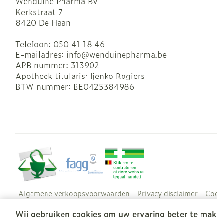
Wenduine Pharma BV
Kerkstraat 7
8420
De Haan
Telefoon:
050 41 18 46
E-mailadres:
info@
wenduinepharma.be
APB nummer:
313902
Apotheek titularis:
Ijenko Rogiers
BTW nummer:
BE0425384986
Algemene verkoopsvoorwaarden
Privacy disclaimer
Coo
Wij gebruiken cookies om uw ervaring beter te mak